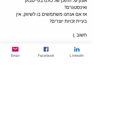
אומן על התוכן של כולנו בפייסבוק 
ואינסטגרם? 
אז אם אנחנו משתמשים בו לשיווק, אין 
בעיית זכויות יוצרים? 
חשוב ;)
צ'אט GPT לא נשאר חייב - 
Email
Facebook
LinkedIn
ומעלה מנוע חיפוש