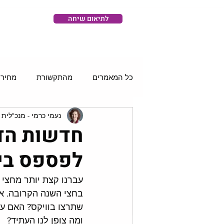
לתיאום שיחה
כל המאמרים
מהתקשורת
מחירו
נעמי כרמי - מנכ"לית 
רשתות חברתיות
סושיאל וידאו
חדשות הדי
לפספס ביולי 4
בחצי השנה הקרובה. אי
ומה צופן לנו העתיד?  