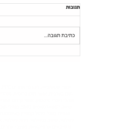
תגובות
כתיבת תגובה...
באיזה אפליקציות קונים הכי
הרבה? חדשות הדיגיטל לניהול
שיווק 1.7.24
אנ
תוכן בערבית, אנשי תוכן ברוסית, מנהלי
שיווק לסטארטא
שופינג בגוגל, ניהול קמפיין באינסטגר