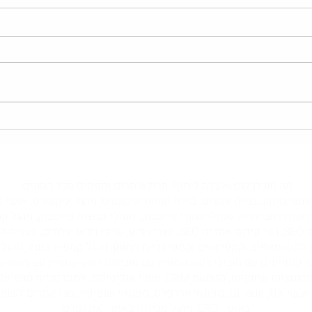
חדשות הדיגיטל לניהול שיווק -
חדשות
מה אסור לפספס ביוני 2024?
מה אסו
לכל שאלה מוזמנים ליצור עמנו קשר במייל
team@thelist.co.il
מה תוכלו למצוא בדה ליסט? פרילאנסרים וספקים מכל הסוגים:
שי אוטומציות, מקדמי אתרים PPC, אנשי מיתוג, בניית אתרים, בניית חנויות איקומרס, ניהול איקו
 רשתות חברתיות, מנהלי עמודי פייסבוק, מנהלי קבוצות פייסבוק, ניהול ק
מנהלי ויוצרי טיקטוק, אנשי קידום אתרים SEO, נשי קידום אתרים SEO, יוצרי ויד
פים SMO, מנהלי תוכן לסטרטאפים, קמפיינרים וקמפיינריות ממומן, ניהול קמפיין בגוגל,
ם, קמפיינים עם מובילי דעה, קמפיין עם מובילות דעה, קמפיין עם משפיע
ניוזלטר, שיווק בניוזלטר, ניהול ניוזלטר, אוטומציות שיווקיות, הטמעת RM
באתר- CRO, ניהול מכירות באתרי איקומרס