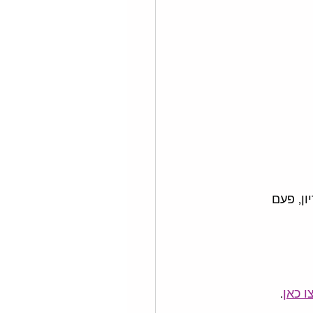
ן, פעם 
ו כאן
.  