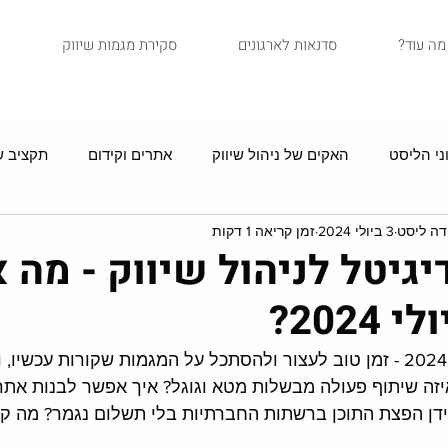
?מה עוד
סדנאות לארגונים
סקירת מגמות שיווק
ני הליסט
האקים של ניהול שיווק
אתרים וקידום
תקציב שי
דה ליסט
3 ביולי 2024
זמן קריאה 1 דקות
סיפורי לקוחות
איקומרס
שיווק בדיוור
מדריכים
גיטל לניהול שיווק - מה 
202?
עברנו קצת יותר מחצי 2024 - זמן טוב לעצור ולהסתכל על המגמות שקורות עכשי
זה שיתוף פעולה מבשלות מטא וגוגל? איך אפשר לבנות אתר 