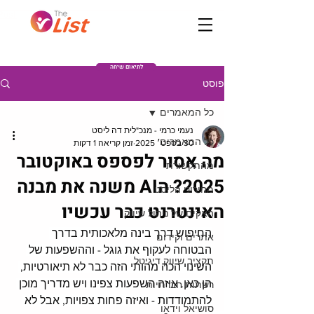
Post
לתיאום שיחה
פוסט
כל המאמרים
נעמי כרמי - מנכ"לית דה ליסט
כל המאמרים
30 בספט׳ 2025
זמן קריאה 1 דקות
מה אסור לפספס באוקטובר
מהתקשורת
2025? הAI משנה את מבנה
מחירוני הליסט
האינטרנט כבר עכשיו
האקים של ניהול שיווק
החיפוש דרך בינה מלאכותית בדרך 
אתרים וקידום
הבטוחה לעקוף את גוגל - וההשפעות של 
תקציב שיווק דיגיטל
השינוי הכה מהותי הזה כבר לא תיאורטיות, 
הן כאן. איזה השפעות צפינו ויש מדריך מוכן 
רשתות חברתיות
להתמודדות - ואיזה פחות צפויות, אבל לא 
סושיאל וידאו