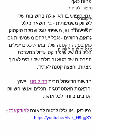
פחות כאן? 
סיפורי לקוחות
וגם: חיפוש בוידאו עולה בחשיבות שלו 
איקומרס
לשיווק משמעותית - בין השאר בגלל 
שיווק בדיוור
השפעות ה-AI, משפטי גוגל ועסקת טיקטוק 
נראים רחוקים - אבל יש להם משמעויות גם 
מדריכים
כאן בפינה הקטנה שלנו בארץ, כלים יעילים 
מגמות לניהול שיווק
בכיכובם של שיפור קטן-גדול במערכת 
הפרסום של מטא וביכולת של ג'מיני לערוך 
מצגות, והצצה קטנה לעתיד. 
חדשות הדיגיטל מבית 
דה ליסט
 - ייעוץ 
והתאמת האסטרטגיה, הכלים ואנשי השיווק 
הטובים ביותר לכל ארגון. 
צפו כאן - או גללו למטה להאזנה 
לפודקאסט
:
https://youtu.be/Mrak_H9qgXY