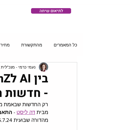
לתיאום שיחה
כל המאמרים
מהתקשורת
מחירו
נעמי כרמי - מנכ"לית 
רשתות חברתיות
סושיאל וידאו
- חדשות הדיג
רק החדשות שבאמת מז
מבית 
דה ליסט
 - 
התאמת
מהדורה שבועית 15.7.24. 