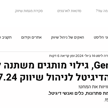
?מה עוד
סדנאות לארגונים
סקירת מגמות שיווק
ני הליסט
האקים של ניהול שיווק
אתרים וקידום
תקציב שי
דה ליסט
14 ביולי 2024
זמן קריאה 6 דקות
סיפורי לקוחות
איקומרס
שיווק בדיוור
מדריכים
בין AI לGenZ, גילוי מותגים משת
יטל לניהול שיווק 15.7.24
יזות את המחט!
 פתרונות, כלים ואנשי דיגיטל.