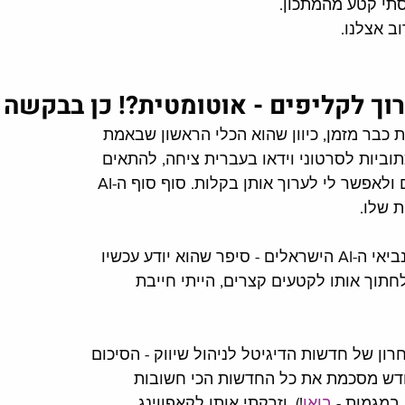
תי קטע מהמתכון. 
ב אצלנו.
רוך לקליפים - אוטומטית?! כן בבקשה
אני אוהבת כבר מזמן, כיוון שהוא הכלי הראשון שבאמת 
וביות לסרטוני וידאו בעברית ציחה, להתאים 
אותן אוטומטית למיקום ולאפשר לי לערוך אותן בקלות. סוף סוף ה-AI 
שלו. 
וכשארז רובינשטיין - מנביאי ה-AI הישראלים - סיפר שהוא יודע עכשיו 
חתוך אותו לקטעים קצרים, הייתי חייבת 
ון של חדשות הדיגיטל לניהול שיווק - הסיכום 
חודש מסכמת את כל החדשות הכי חשובות 
 במגמות - 
בואו
!), וזרקתי אותו לקאפווינג. 