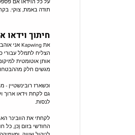
על כל הוידאו אם פספס
תודה באמת, צוקי. בקרו
חיתוך וידאו א
את Kapwing 
הצליח לתמלל עבורי כת
מגשים חלק מההבטחות 
גם לקחת וידאו ארוך ול
לנסות. 
לקחתי את הוובינר האחר
החודשי בזום (כן, כל 
לניהול שיווק, ומעמיקה