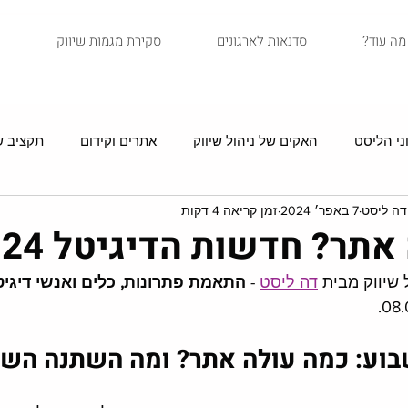
?מה עוד
סדנאות לארגונים
סקירת מגמות שיווק
ני הליסט
האקים של ניהול שיווק
אתרים וקידום
תקציב שי
דה ליסט
7 באפר׳ 2024
זמן קריאה 4 דקות
סיפורי לקוחות
איקומרס
שיווק בדיוור
מדריכים
תר? חדשות הדיגיטל 8.4.24
שיווק מבית 
דה ליסט
 - 
התאמת פתרונות, כלים ואנשי דיגיט
שבוע: כמה עולה אתר? ומה השתנה הש