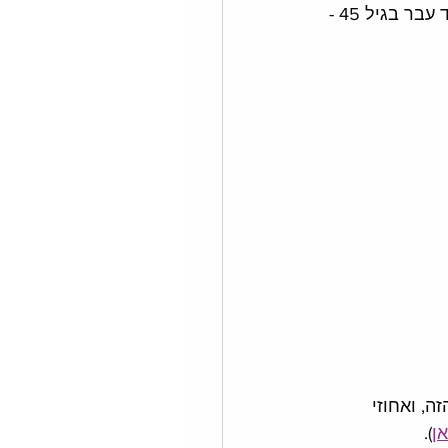
54. כן. זה קרה. קו ההעדפה של פייסבוק על פני טיקטוק - שרק לפני כמה חודשים עוד עבר בגיל 45 - 
, ואחוזי 
ן
). 