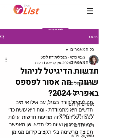
Post
לתיאום שיחה
פוסט
כל המאמרים
נעמי כרמי - מנכ"לית דה ליסט
כל המאמרים
3 באפר׳ 2024
זמן קריאה 1 דקות
חדשות הדיגיטל לניהול
מהתקשורת
שיווק - מה אסור לפספס
מחירוני הליסט
באפריל 2024?
האקים של ניהול שיווק
מה לעזאזל קורה בגוגל, עם אילו איומים 
אתרים וקידום
חדשים היא מתמודדת - ומה היא עושה כדי 
תקציב שיווק דיגיטל
לפצות עליהם? איזה מודעות חדשות יעילות 
במיוחד במטא ואיזה כלי חדש-ישן מאפשר 
רשתות חברתיות
תפוצה מרשימה בלי תקציב קידום ממומן 
סושיאל וידאו