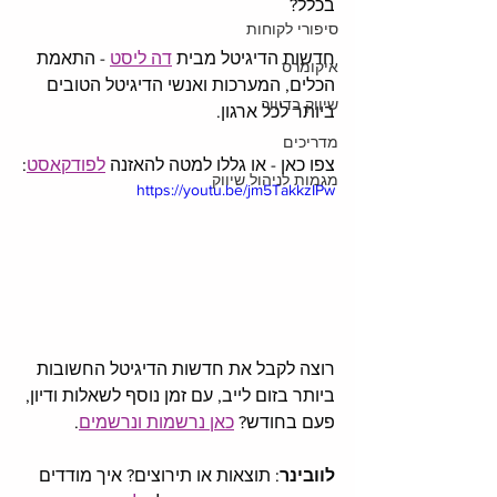
בכלל? 
סיפורי לקוחות
חדשות הדיגיטל מבית 
דה ליסט
 - התאמת 
איקומרס
הכלים, המערכות ואנשי הדיגיטל הטובים 
שיווק בדיוור
ביותר לכל ארגון. 
מדריכים
צפו כאן - או גללו למטה להאזנה 
לפודקאסט
:
מגמות לניהול שיווק
https://youtu.be/jm5TakkzIPw
רוצה לקבל את חדשות הדיגיטל החשובות 
ביותר בזום לייב, עם זמן נוסף לשאלות ודיון, 
פעם בחודש? 
כאן נרשמות ונרשמים
. 
לוובינר
: תוצאות או תירוצים? איך מודדים 