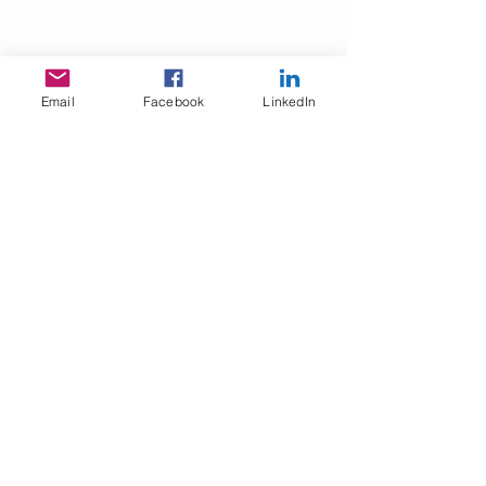
Email
Facebook
LinkedIn
תגובות
המחירון של מקצועני
כתיבת תגובה...