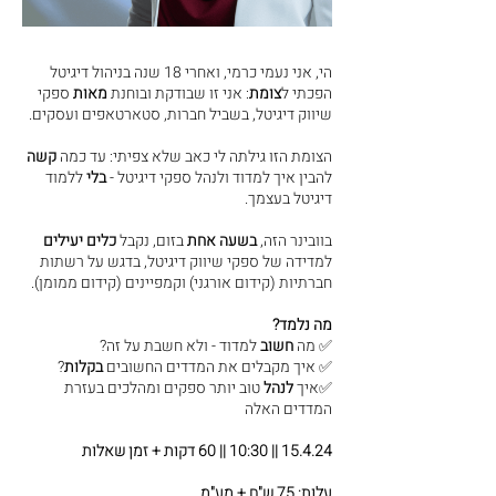
הי, אני נעמי כרמי, ואחרי 18 שנה בניהול דיגיטל
הפכתי ל
צומת
: אני זו שבודקת ובוחנת
מאות
ספקי
שיווק דיגיטל, בשביל חברות, סטארטאפים ועסקים.
הצומת הזו גילתה לי כאב שלא צפיתי: עד כמה
קשה
להבין איך למדוד ולנהל ספקי דיגיטל -
בלי
ללמוד
דיגיטל בעצמך.
בוובינר הזה,
בשעה אחת
בזום, נקבל
כלים יעילים
למדידה של ספקי שיווק דיגיטל, בדגש על רשתות
חברתיות (קידום אורגני) וקמפיינים (קידום ממומן).
מה נלמד?
✅ מה
חשוב
למדוד - ולא חשבת על זה?
✅
איך מקבלים את המדדים החשובים
בקלות
?
✅איך
לנהל
טוב יותר ספקים ומהלכים בעזרת
המדדים האלה
15.4.24 || 10:30 || 60 דקות + זמן שאלות
עלות: 75 ש"ח + מע"מ