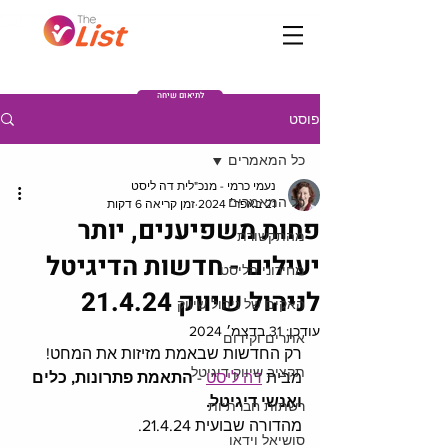
Post
לתיאום שיחה
פוסט
כל המאמרים
נעמי כרמי - מנכ"לית דה ליסט
כל המאמרים
21 באפר׳ 2024
זמן קריאה 6 דקות
פחות משפיענים, יותר
מהתקשורת
יעילים - חדשות הדיגיטל
מחירוני הליסט
לניהול שיווק 21.4.24
האקים של ניהול שיווק
עודכן:
31 בדצמ׳ 2024
אתרים וקידום
רק החדשות שבאמת מזיזות את המחט!
תקציב שיווק דיגיטל
מבית 
דה ליסט
 - 
התאמת פתרונות, כלים 
ואנשי דיגיטל.
רשתות חברתיות
מהדורה שבועית 21.4.24. 
סושיאל וידאו