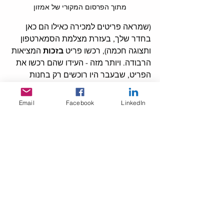
מתוך הפרסום המקורי של אמזון
(שמראה פריטים למכירה כאילו הם כאן 
בחדר שלך, בעזרת מצלמת הסמארטפון 
ותצוגה חכמה), רכשו פריט 
בזכות 
המציאות 
הרבודה. ויותר מזה - העידו שהם רכשו את 
הפריט, שבעבר היו רוכשים רק בחנות 
פיזית, בזכות היכולת לראות אותו בחדר. 
Email
Facebook
LinkedIn
מריחים את המגמה?
מציאות רבודה היא כבר לא רק גימיק - 
בארה"ב כבר קונים יותר באיקומרס 
בזכותה. 
וכמו בהרבה מגמות חדשניות, ברגע 
שארה"ב סיפקה לנו הוכחת שימוש טובה - 
אם תהיו מהראשונים לאמץ אותה, תקטפו 
לא מעט פירות בזכות מיעוט התחרות. 