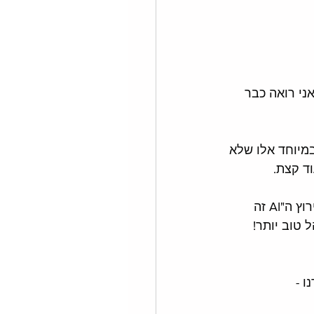
ני רואה כבר 
מיוחד אלו שלא 
ד קצת.  
בשורה התחתונה - מטא, גוגל ועוד רבות וטובות (או לא כל כך טובות) משתמשות בתירוץ ה"AI זה 
"ה-AI שלנו ימצא לכם קהל טוב יותר! 