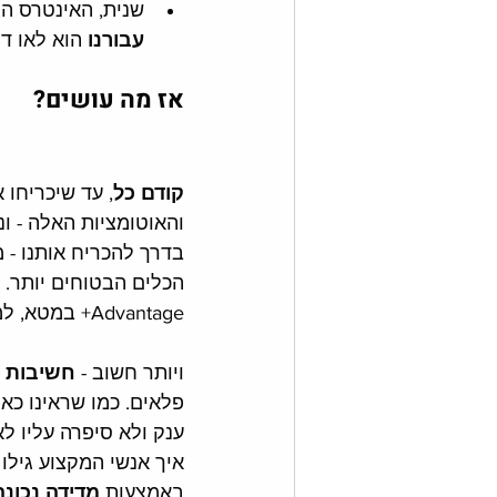
שנית, האינטרס הר
עבורנו
 הוא לאו דו
אז מה עושים?
קודם כל
והאוטומציות האלה - ו
בדרך להכריח אותנו - מ
הכלים הבטוחים יותר. 
Advantage+ במטא, למשל.
ויותר חשוב - 
חשיבות ה
פלאים. כמו שראינו כאן
ענק ולא סיפרה עליו לא
איך אנשי המקצוע גילו 
באמצעות 
מדידה נכונה