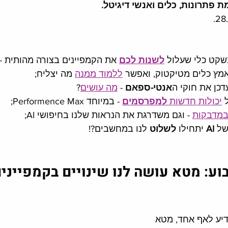
 פתרונות, כלים ואנשי דיגיטל.
קט כלי שעלול 
לשנות לכם
 את הקמפיינים בצורה מהותית - 
מץ כלים מטיקטוק, ואפשר 
ללמוד ממנה
 מה יצליח;
דכן את חוקי ה
אנטי-ספאם
 - 
מה עושים
?
 
יכולות חדשות 
למפרסמים
- במיוחד Performence Max;
במדבקות
 - וגם משדרגת את הנראות שלנו בחיפושי AI;
ל 
AI 
יתחילו 
לשלוט 
לנו במחשבים?! 
ע: מטא עושה לנו שינויים בקמפיינים 
יע לאף אחד, מטא 