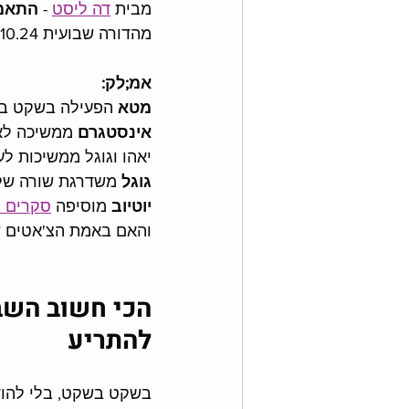
מבית 
דה ליסט
 - 
התאמת
מהדורה שבועית 28.10.24. 
אמ;לק:
מטא 
הפעילה בשקט בש
אינסטגרם 
ממשיכה לא
יאהו וגוגל ממשיכות לע
גוגל 
משדרגת שורה של
יוטיוב 
מוסיפה 
סקרים 
והאם באמת הצ'אטים ש
הכי חשוב השבו
להתריע
בשקט בשקט, בלי להוד