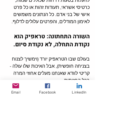
להעלות בטעות דו"חות שכוללים שמות, 
כרטיסי אשראי, תעודות זהות או כל פרט 
אישי של בני אדם. כל הנתונים משמשים 
לאימון המודלים, והפרטים עלולים לדלוף. 
השורה התחתונה: טראפיק הוא 
נקודת התחלה, לא נקודת סיום. 
בעולם שבו הטראפיק יורד (וימשיך לצנוח 
בצניחה חופשית), אבל האיכות שלו עולה - 
קריטי לוודא שאנחנו מעלים אחוזי המרה 
בכל החזיתות.
Email
Facebook
LinkedIn
רגע לפני שאר העדכונים - 
היה מעניין עד כה? רוצה לקבל מייל חודשי 
רק 
עם חדשות הדיגיטל 
הרלוונטיות 
לניהול 
שיווק - ומה עושים איתן?