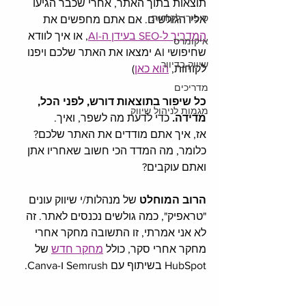
תוצאות בתוך האתר, אחרי שכבר הגיעו 
סיפורי לקוחות
אליו הגולשים. אם אתם מחפשים את 
המדריך ל-SEO בעידן ה-AI
, או איך לוודא 
איקומרס
שחיפושי AI ימצאו את האתר שלכם ויפנו 
שיווק בדיוור
לקוחות, 
הוא כאן
)
מדריכים
כל שיפור בתוצאות דורש, לפני הכל, 
מגמות לניהול שיווק
מדידה.
 כדי לדעת מה לשפר, ואיך. 
אז, איך אתם מודדים את האתר שלכם? 
כלומר, מה המדד הכי חשוב שאחריו אתן 
ואתם עוקבים?
הרוב המוחלט
 של מנהלות/י שיווק עונים 
"טראפיק", כמה גולשים נכנסים לאתר. זה 
לא אני אמרתי, זו התשובה מחקר אחרי 
מחקר אחרי סקר, כולל 
מחקר חדש
 של 
HubSpot בשיתוף עם Semrush ו-Canva.