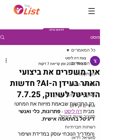
Post
לתיאום שיחה
פוסט
כל המאמרים
צוות דה ליסט
כל המאמרים
6 ביולי 2025
זמן קריאה 7 דקות
איך משפרים את ביצועי
מהתקשורת
האתר בעידן ה-AI? חדשות
מחירוני הליסט
הדיגיטל לשיווק, 7.7.25
האקים של ניהול שיווק
רק החדשות שבאמת מזיזות את המחט!
אתרים וקידום
מבית 
דה ליסט
 - 
פתרונות, כלי ואנשי 
תקציב שיווק דיגיטל
דיגיטל בהתאמה אישית.
רשתות חברתיות
(המדריך הנוכחי עוסק במדידת ושיפור 
סושיאל וידאו