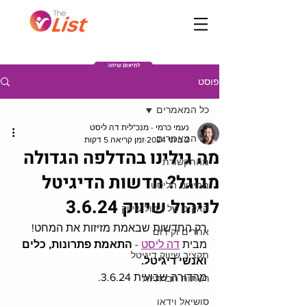
Post
לתיאום שיחה
פוסט
כל המאמרים
נעמי כרמי - מנכ"לית דה ליסט
כל המאמרים
2 ביוני 2024
זמן קריאה 5 דקות
מה גילינו בהדלפה הגדולה
מהתקשורת
מגוגל? חדשות הדיגיטל
מחירוני הליסט
לניהול שיווק 3.6.24
האקים של ניהול שיווק
רק החדשות שבאמת מזיזות את המחט!
אתרים וקידום
מבית 
דה ליסט
 - 
התאמת פתרונות, כלים 
תקציב שיווק דיגיטל
ואנשי דיגיטל.
מהדורה שבועית 3.6.24. 
רשתות חברתיות
סושיאל וידאו