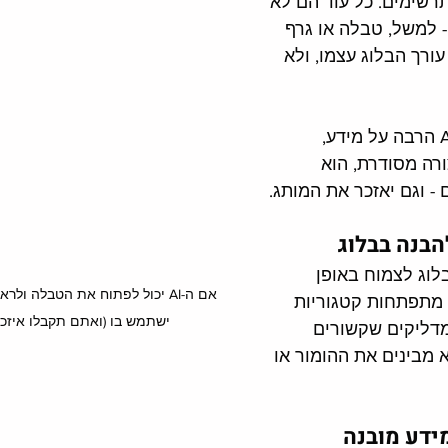
שימים. כל עוד הם לא 
- למשל, טבלה או גרף 
ורך הבלוג עצמו, ולא 
אנשים שואלים את ה-AI הרבה על מידע, 
רה מסודרת, הוא 
 וגם יאזכר את המותג. 
הבנה בבלוג
לוג לצמוח באופן 
אם ה-AI יכול לפתוח את הטבלה ול
ר מתפתחות קטגוריות 
ישתמש בו (ואתם תקבלו איזכור
מדליקים שקשורים 
 מבינים את ההומור או 
מידע מובנה