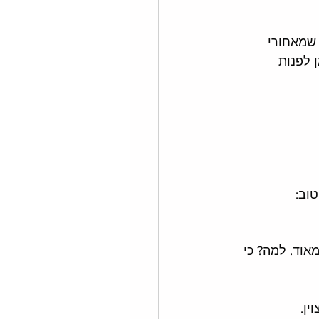
מפורטים, גם הגלויים וגם ה-alt text שמאחורי 
מצוא איפה שמים Alt Text - זה הזמן לפנות 
טוב:
מאוד. למה? כי 
ן. 