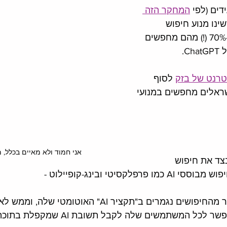
המחקר הזה 
HigherVisib) ששינו מנוע חיפוש 
לאחרונה, ולא פחות מ-70% (!) מהם מחפשים 
. 
טרנט של בזק
 לסוף 
על 90% מהישראלים מחפשים במנועי 
אני חמוד ולא מאיים בכלל,
צד את חיפוש 
 יותר ויותר מהחיפושים נגמרים ב"תקציר AI" האוטומטי ש
" שמאפשר לכל המשתמשים שלה לקבל תשוב