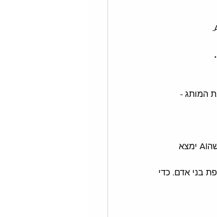
ן והאתר שלנו, כך שחיפושי AI יאזכרו את המותג - 
(או AI SEO, או LLMSEO, או AISO, או איך שתרצו את ראשי התיבות שלכם - העיקר שהAI ימצא 
ת בני אדם. כדי 