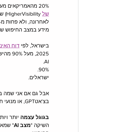
20% מהאמריקאים מעידים (לפי 
של
 ility
מידע במצב החיפוש של ChatGPT
בישראל, לפי 
דוח האינ
2025, מ
AI. 
.90%
ישראלים.
אבל גם אם אני שמה ב
בצ'אטGPT, או מנועי חיפוש מבוססי AI כמו פרפלקסיטי ובינג-קופיילוט - 
בגוגל עצמה
השיקה "
מצב AI