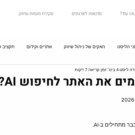
?מה עוד
סדנאות לארגונים
סקירת מגמות שיווק
ני הליסט
האקים של ניהול שיווק
אתרים וקידום
תקציב שי
דה ליסט
4 בינו׳
זמן קריאה 7 דקות
סיפורי לקוחות
איקומרס
שיווק בדיוור
מדריכים
ים את האתר לחיפוש AI?
 מתחילים ב-AI. 