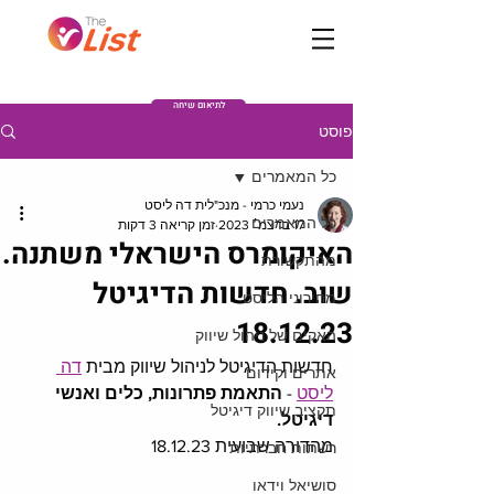
Post
לתיאום שיחה
פוסט
כל המאמרים
נעמי כרמי - מנכ"לית דה ליסט
כל המאמרים
17 בדצמ׳ 2023
זמן קריאה 3 דקות
האיקומרס הישראלי משתנה.
מהתקשורת
שוב. חדשות הדיגיטל
מחירוני הליסט
18.12.23
האקים של ניהול שיווק
חדשות הדיגיטל לניהול שיווק מבית 
דה 
אתרים וקידום
ליסט
 - 
התאמת פתרונות, כלים ואנשי 
תקציב שיווק דיגיטל
דיגיטל.
מהדורה שבועית 18.12.23
רשתות חברתיות
סושיאל וידאו