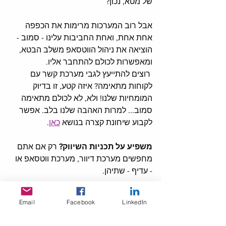
של מטא, נכון?
אבל רוב המערכות מרימות את הכפפה 
אחת אחת, ואחת החביבות עלינו - סמוב - 
הוציאה את ניהול הווטסאפ משלב הבטא, 
ומאפשרות לכולם להתחבר אליו. 
 רוצים להתייעץ לגבי מערכת קשר עם 
לקוחות מתאימה? איזה קטע, זו בדיוק 
המומחיות שלנו! ולא, לא לכולם מתאימה 
סמוב... למרות האהבה שלנו בלב. אפשר 
לקבוע שיחונת קצרה בנושא 
כאן
. 
משפיע על תכניות השיווק?
 רק אם אתם 
מחפשים מערכת דיוור, מערכת ווטסאפ או 
- עדיף - שתיהן. 
כלים יעילים
Email
Facebook
LinkedIn
שני כלים חדשים וחינמיים: