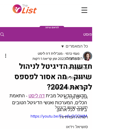
Post
לתיאום שיחה
פוסט
כל המאמרים
נעמי כרמי - מנכ"לית דה ליסט
כל המאמרים
6 בדצמ׳ 2023
זמן קריאה 1 דקות
חדשות הדיגיטל לניהול
מהתקשורת
שיווק - מה אסור לפספס
מחירוני הליסט
לקראת 2024?
האקים של ניהול שיווק
חדשות הדיגיטל מבית 
דה ליסט
 - התאמת 
אתרים וקידום
הכלים, המערכות ואנשי הדיגיטל הטובים 
תקציב שיווק דיגיטל
ביותר לכל ארגון. 
https://youtu.be/Fs-e6vOCOWM
רשתות חברתיות
סושיאל וידאו