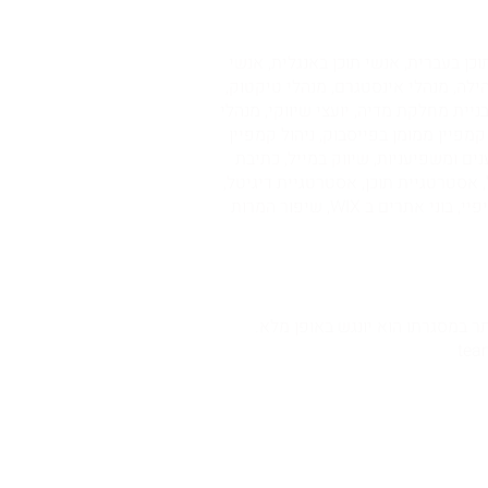
מרס, אנשי תוכן בעברית, אנשי תוכן באנגלית, אנשי
הילה, מנהלי אינסטגרם, מנהלי טיקטוק,
או, עורכי וידאו, צלמים, יועצים לבניית מחלקת מדיה, יועצי שיווקי, מנהלי
 ניהול קמפיין ממומן בפייסבוק, ניהול קמפיין
נים ומשפיעניות, שיווק במייל, כתיבת
C, אנשי אנליטיקס, אסטרטגיית סושיאל, אסטרטגיית תוכן, אסטרטגיית דיגיטל,
גרפיקאים וגרפיקאיות, מעצבי אתרים, אנשי UX, אנשי UI, מפתחי וורדפרס, מפתחי שופיפיי, בוני אתרים לשופיפיי, בוני אתרים ב WIX, שיפור המרות