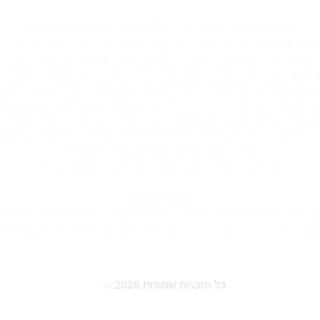
מה תוכלו למצוא בדה ליסט? פרילאנסרים וספקים מכל הסוגים:
שי אוטומציות, מקדמי אתרים PPC, אנשי מיתוג, בניית אתרים, בניית חנויות איקומרס, ניהול איקו
 רשתות חברתיות, מנהלי עמודי פייסבוק, מנהלי קבוצות פייסבוק, ניהול ק
מנהלי ויוצרי טיקטוק, אנשי קידום אתרים SEO, נשי קידום אתרים SEO, יוצרי ויד
פים SMO, מנהלי תוכן לסטרטאפים, קמפיינרים וקמפיינריות ממומן, ניהול קמפיין בגוגל,
ם, קמפיינים עם מובילי דעה, קמפיין עם מובילות דעה, קמפיין עם משפיע
ניוזלטר, שיווק בניוזלטר, ניהול ניוזלטר, אוטומציות שיווקיות, הטמעת RM
באתר- CRO, ניהול מכירות באתרי איקומרס
פרסום דרושים לאנשי תוכן קריאייטיב הפקות ודיגיטל
הצהרת נגישות:
וע מיידי ואישי בהנגשה של התוכן שלנו אנא פנו למייל team@thelist.co.il
© 2026 כל הזכויות שמורות