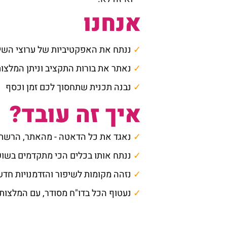
אנחנו
✓
ננתח את האפקטיביות של ערוצי השיו
✓
נאת
ר את בורות התקציב וניתן המלצות
✓
נבנה תכנית שתחסוך לכם זמן וכסף
איך זה ע
ובד?
✓
נא
גד את כל הדאטה - מהאתר, הרשתות
✓
ננתח אותו ב
כלים הכי מתקדמים בשוק
✓
נזהה מקומות לשיפור והזדמנויות חד
✓
נעטוף הכל בדו"ח מסודר, עם המלצות