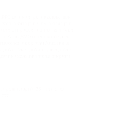
אנ
תוכן בערבית, אנשי תוכן ברוסית, מנהלי
שיווק לסטארטא
שופינג בגוגל, ניהול קמפיין באינסטגר
על פי תיקון 35ו לתקנות העוסקות בנגישות האינטרנט, אתר זה פטור מחובת נגישות. אנו פועלות לשדרוג האתר במסגרתו הוא יונגש באופן מלא.
לכל סי