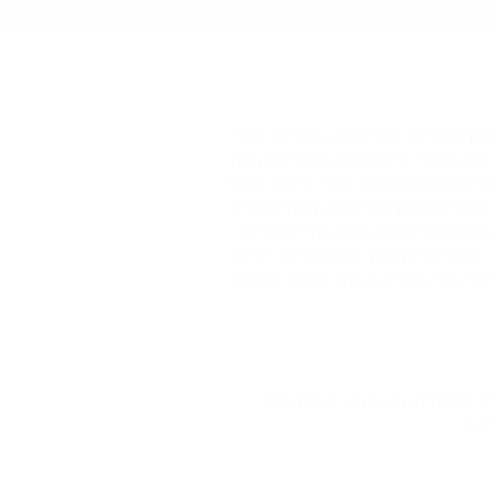
מרס, אנשי תוכן בעברית, אנשי תוכן באנגלית, אנשי
הילה, מנהלי אינסטגרם, מנהלי טיקטוק,
או, עורכי וידאו, צלמים, יועצים לבניית מחלקת מדיה, יועצי שיווקי, מנהלי
 ניהול קמפיין ממומן בפייסבוק, ניהול קמפיין
נים ומשפיעניות, שיווק במייל, כתיבת
C, אנשי אנליטיקס, אסטרטגיית סושיאל, אסטרטגיית תוכן, אסטרטגיית דיגיטל,
גרפיקאים וגרפיקאיות, מעצבי אתרים, אנשי UX, אנשי UI, מפתחי וורדפרס, מפתחי שופיפיי, בוני אתרים לשופיפיי, בוני אתרים ב WIX, שיפור המרות