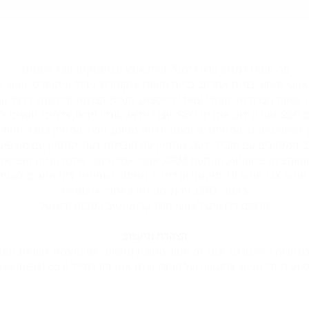
לכל שאלה מוזמנים ליצור עמנו קשר במייל
team@thelist.co.il
מה תוכלו למצוא בדה ליסט? פרילאנסרים וספקים מכל הסוגים:
שי אוטומציות, מקדמי אתרים PPC, אנשי מיתוג, בניית אתרים, בניית חנויות איקומרס, ניהול איקו
 רשתות חברתיות, מנהלי עמודי פייסבוק, מנהלי קבוצות פייסבוק, ניהול ק
מנהלי ויוצרי טיקטוק, אנשי קידום אתרים SEO, נשי קידום אתרים SEO, יוצרי ויד
פים SMO, מנהלי תוכן לסטרטאפים, קמפיינרים וקמפיינריות ממומן, ניהול קמפיין בגוגל,
ם, קמפיינים עם מובילי דעה, קמפיין עם מובילות דעה, קמפיין עם משפיע
ניוזלטר, שיווק בניוזלטר, ניהול ניוזלטר, אוטומציות שיווקיות, הטמעת RM
באתר- CRO, ניהול מכירות באתרי איקומרס
פרסום דרושים לאנשי תוכן קריאייטיב הפקות ודיגיטל
הצהרת נגישות:
וע מיידי ואישי בהנגשה של התוכן שלנו אנא פנו למייל team@thelist.co.il