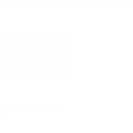
אנ
תוכן בערבית, אנשי תוכן ברוסית, מנהלי
שיווק לסטארטא
שופינג בגוגל, ניהול קמפיין באינסטגר
על פי תיקון 35ו לתקנות העוסקות בנגישות האינטרנט, אתר זה פטור מחובת נגישות. אנו פועלות לשדרוג האתר במסגרתו הוא יונגש באופן מלא.
לכל סי