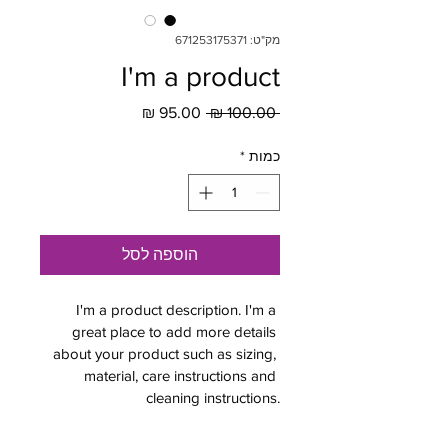
מק"ט: 671253175371
I'm a product
מחיר
מחיר
 ‏100.00 ‏₪ 
רגיל
מבצע
כמות
*
הוספה לסל
I'm a product description. I'm a 
great place to add more details 
about your product such as sizing, 
material, care instructions and 
cleaning instructions.