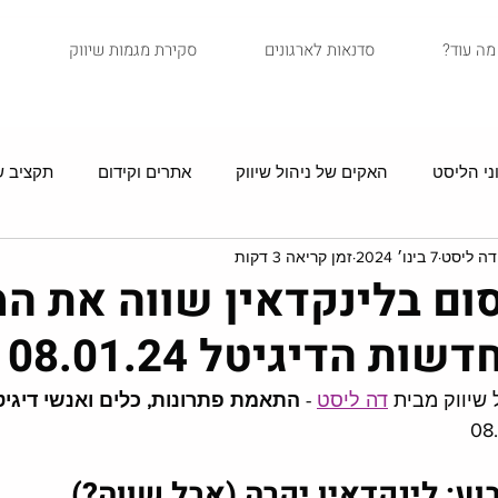
?מה עוד
סדנאות לארגונים
סקירת מגמות שיווק
ני הליסט
האקים של ניהול שיווק
אתרים וקידום
תקציב שי
דה ליסט
7 בינו׳ 2024
זמן קריאה 3 דקות
סיפורי לקוחות
איקומרס
שיווק בדיוור
מדריכים
ם בלינקדאין שווה את המ
ת הדיגיטל 08.01.24
שיווק מבית 
דה ליסט
 - 
התאמת פתרונות, כלים ואנשי דיגיט
ע: לינקדאין יקרה (אבל שווה?)