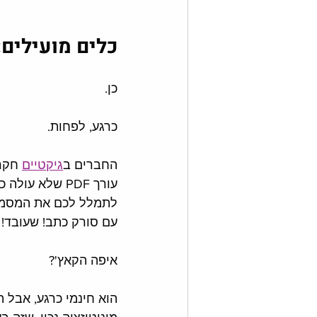
כלים מועילים: עורך PDF
כן. 
כרגע, לפחות. 
החברים ב
גיקטיים
 חקר
עורך PDF שלא ע
לתמלל לכם את המסמך 
עם סורק כתב! שעובד!
איפה הקאץ'?
הוא חינמי כרגע, אבל 