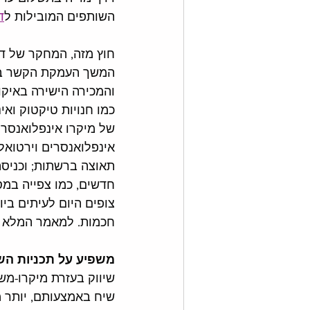
השותפים המובילות ל
ד
חוץ מזה, המחקר של דיג
המשך העמקת הקשר בי
והמכירה הישירה באיקו
כמו חנויות טיקטוק וא
של מיקרו אינפלואנסרי
אינפלואנסרים וירטואל
תאוצה ברשתות; וכניסה
חדשים, כמו צפייה במסך
צופים היום לעיתים ביוט
חכמות. למאמר המלא -
משפיע על תכניות השי
שיווק בעזרת מיקרו-משפ
שיח באמצעותם, יותר מ