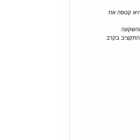
 להייטק וB2B היא לינקדאין. והיא קטפה את 
ההחזר על ההשקעה 
ם על החזר ממוצע של 120% על השקעת התקציב בקרב 