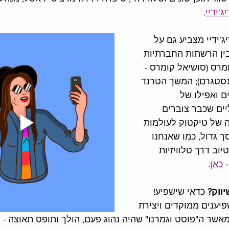
יג'ידיי
. 
'ידיי מצביע גם על 
ן הרשתות החברתיות 
מרס (סושיאל קומרס - 
ינסטגרם); המשך הטרנד 
ם ואפילו של 
יים שכבר צוברים 
 של טיקטוק לעולמות 
 גדול, כמו שאנחנו 
יוב דרך טלוויזיות 
 
כאן
. 
ווק?
 כדאי שישפיע! 
יענים ממוקדים ויצירת 
אשר ה"פוסט וגמרנו" שהיה נהוג פעם, הולך ותופס תאוצה - ו