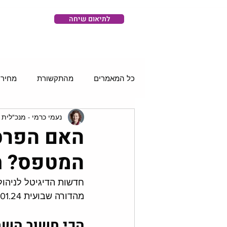
לתיאום שיחה
כל המאמרים
מהתקשורת
מחירו
נעמי כרמי - מנכ"לית 
רשתות חברתיות
סושיאל וידאו
האם הפרסו
המטפס? חדשו
חדשות הדיגיטל לניהול 
מהדורה שבועית 08.01.24
הכי חשוב השבו