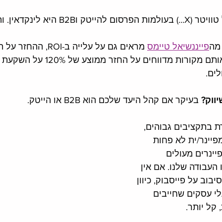
והמתחרה הראשית של טוויטר (X...) בעולמות הפרסום
 מה
פייננשיאל טיימס
 מראים גם על עלייה ב-ROI, 
בלינקדאין. הנתונים מאותם מקורות מדווחי
ים. 
ווק?
 בעיקר אם קהל היעד שלכם הוא B2B או הייטק. 
נהדרת בתקציבים גבוהים, 
יינר/ית לא פחות 
יינרים מעולים 
 העבודה שלנו. אם אין 
בוב על פייסבוק, כיוון 
י עסקים שחייבים 
קל יותר. 