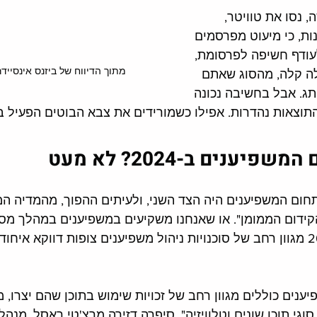
 נסו את טוויטר, 
ת, כי מיעוט מפרסמים 
עודף חשיפה לפרסומת, 
מתוך הדיווח של ביזנס אינסיידר
ה קלה, מהסוג שאתם 
ג. אבל בחשיבה נכונה 
התוצאות נהדרות. אפילו כשמורידים את צבא הבוטים הפעיל בה
יענים ב-2024? לא מעט
תחום המשפיענים היה הצד השני, ולעיתים ההפוך, מהמדיה המ
הקידום הממומן". או שאנחנו משקיעים במשפיענים במהלך מסוי
קונים פרסומות. ב-2024 מגוון רחב של סוכנויות ניהול משפיענים צופות דווקא 
ענים כוללים מגוון רחב של זכויות שימוש בתוכן שהם יצרו, 
גי תוכן שונים וטלוויזיה", סיפרה דזירה מרצ'טי ראסל, מנה