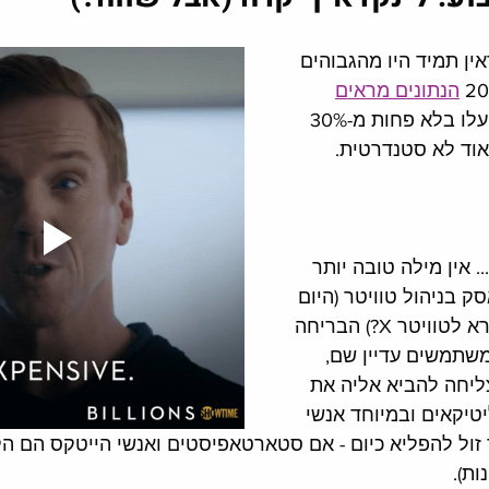
ין תמיד היו מהגבוהים 
הנתונים מראים
שמחירי המדיה ברשת עלו בלא פחות מ-30% 
וד לא סטנדרטית. 
. אין מילה טובה יותר 
ק בניהול טוויטר (היום 
X, אבל ברצינות, מי קורא לטוויטר X?) הבריחה 
שתמשים עדיין שם, 
יחה להביא אליה את 
יטיקאים ובמיוחד אנשי 
זול להפליא כיום - אם סטארטאפיסטים ואנשי הייטקס הם ה
ת). 