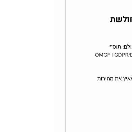
חולשת 
לם: תוסף 
OMGF | GDPR/D
איץ את מהירות 