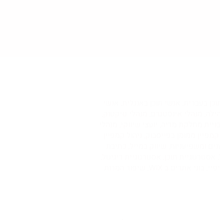
מרס, אנשי תוכן בעברית, אנשי תוכן באנגלית, אנשי
הילה, מנהלי אינסטגרם, מנהלי טיקטוק,
או, עורכי וידאו, צלמים, יועצים לבניית מחלקת מדיה, יועצי שיווקי, מנהלי
 ניהול קמפיין ממומן בפייסבוק, ניהול קמפיין
נים ומשפיעניות, שיווק במייל, כתיבת
C, אנשי אנליטיקס, אסטרטגיית סושיאל, אסטרטגיית תוכן, אסטרטגיית דיגיטל,
גרפיקאים וגרפיקאיות, מעצבי אתרים, אנשי UX, אנשי UI, מפתחי וורדפרס, מפתחי שופיפיי, בוני אתרים לשופיפיי, בוני אתרים ב WIX, שיפור המרות