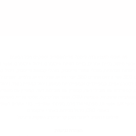
לכל שאלה מוזמנים ליצור עמנו קשר במייל
team@thelist.co.il
מה תוכלו למצוא בדה ליסט? פרילאנסרים וספקים מכל הסוגים:
שי אוטומציות, מקדמי אתרים PPC, אנשי מיתוג, בניית אתרים, בניית חנויות איקומרס, ניהול איקו
 רשתות חברתיות, מנהלי עמודי פייסבוק, מנהלי קבוצות פייסבוק, ניהול ק
מנהלי ויוצרי טיקטוק, אנשי קידום אתרים SEO, נשי קידום אתרים SEO, יוצרי ויד
פים SMO, מנהלי תוכן לסטרטאפים, קמפיינרים וקמפיינריות ממומן, ניהול קמפיין בגוגל,
ם, קמפיינים עם מובילי דעה, קמפיין עם מובילות דעה, קמפיין עם משפיע
ניוזלטר, שיווק בניוזלטר, ניהול ניוזלטר, אוטומציות שיווקיות, הטמעת RM
באתר- CRO, ניהול מכירות באתרי איקומרס
פרסום דרושים לאנשי תוכן קריאייטיב הפקות ודיגיטל
הצהרת נגישות: