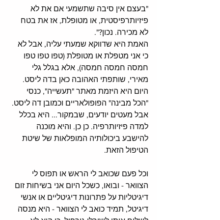
"בעצם אין סיבה שתשמעי אם את לא 
פיזיותרפיסטית, או מטופלת, אז את בטח 
לא מכירה. נכון?". 
האמת היא שדווקא שמעתי עליה, אבל לא 
כי אני מטפלת או מטופלת (טפו טפו טפו 
חמסה חמסה חמסה), אלא בגלל גלי 
מאירי, שותפתי האהובה כאן בדה ליסט. 
היום היא היזמת מאתר "תעשייה", כנסי 
"הכל מבינה" הפופולאריים וכמובן דה ליסט. 
אבל מעטים יודעים, שבמקור... היא בכלל 
למדה פיזיותרפיה. כן כן. והיא מוכנה 
להישבע ביכולותיה המופלאות של שיטת 
הטיפול הזאת. 
וכל פעם שכואב לי הראש או תפוס לי 
הצוואר - ובואו, כשכל היום אני בשיחות זום 
דיגיטליות על פתרונות דיגיטליים או אנשי 
דיגיטל, תמיד כואב לי הצוואר - היא מנסה 