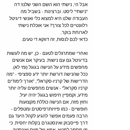
אבל הי, נישתי הוא השם השני שלנו! דה 
"נישתי" ליסט. וברצינות - בשביל מה 
העבודה שלנו היא למצוא כלי ואנשי דיגיטל 
רלוונטיים לכל צורך? אני אוכלת נישתי 
לארוחת בוקר. 
כדאי לכם לנסות, זה דווקא די טעים. 
ואחרי שמתרגלים לטעם - כן, יש מה לעשות 
בדיגיטל גם עם נישות. בעיקר אם אנשים 
מחפשים מידע על הנישה בגוגל (ומי לא). 
ככל שהנישה דורשת יותר ידע ספציפי - "מה 
הדרישות של קרניו-סקראל", "אורך לימודים 
קרניו סקראל" - אנשים מחפשים עליה יותר 
מידע, וקמפיין חיפוש בגוגל יהיה יעיל. 
וחוץ מזה, אם הנישה כוללת מקצועות 
חופשיים - כמו פיזיותרפיסטים ומטפלים - 
הרבה פעמים אפשר להגיע לקהל היעד גם 
דרך פייסבוק ואינסטגרם בקלות יחסית. כי 
מי מספר למטא, אמא של פייס ואינסטה, 