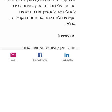
הרבה בעלי חברות בארץ - היתה צריכה 
להחליט אם להמשיך עם הנרשמים 
הקיימים ולתת להם את תנופת הקריירה... 
או לא. 
מה עושים? 
חודש חלף, ועוד שבוע. ועוד אחד. 
ובהתייעצות עם קובי, הם החליטו לחזור 
Email
Facebook
LinkedIn
לפרסם בזהירות. סך הכל, זה לא פרסום 
עליז במיוחד... ולתת למטפלים עוד כלים 
לשיקום יכול להיות מאוד רלוונטי, לצער 
כולנו. "שגרת חירום", האוקסימורון הארור, 
נכנס גם לכאן. הם לא היו מאוד אופטימיים - 
למי יש ראש לשנתיים קורס עכשיו?!
אבל בין המקצועיות של שירלי - בי"ס 