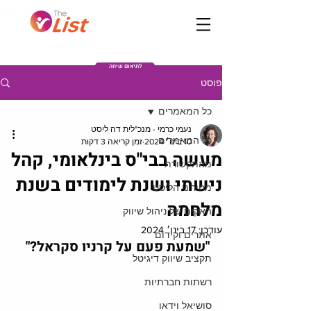
Post
לתיאום שיחה
פוסט
כל המאמרים
נעמי כרמי - מנכ"לית דה ליסט
כל המאמרים
10 בינו׳ 2024
זמן קריאה 3 דקות
מעשה בבי"ס בינלאומי, קהל
מהתקשורת
נישתי ושנת לימודים בשנת
מחירוני הליסט
מלחמה
האקים של ניהול שיווק
עודכן:
17 בינו׳ 2024
אתרים וקידום
"שמעת פעם על קרניו סקראל?" 
תקציב שיווק דיגיטל
רשתות חברתיות
סושיאל וידאו