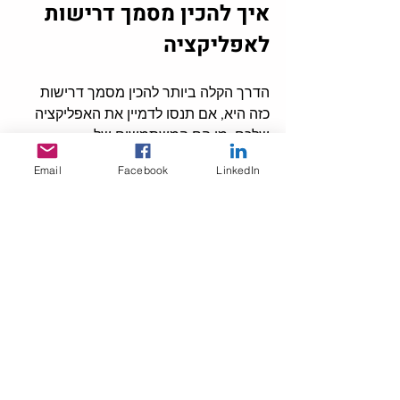
איך להכין מסמך דרישות 
לאפליקציה
הדרך הקלה ביותר להכין מסמך דרישות 
כזה היא
, 
אם תנסו לדמיין את האפליקציה 
שלכם
: 
מי הם המשתמשים של 
האפליקציה
? 
איזו בעיה היא אמורה לפתור 
Email
Facebook
LinkedIn
או איזה שירות היא נותנת
? 
איך היא נראית? 
מה רואים/עושים כשנכנסים
? 
איזה מסכים 
יש בה, ואיזה פעולות המשתמש יוכל לעשות 
בכל מסך? 
ועוד, ככל שאתם מצליחים. 
אם 
תעלו את כל זה על הכתב
, 
תוכלו לקבל 
הערכה גסה של עלויות התואמת את 
האפליקציה שלכם
, 
שכבר יכולה בהחלט 
לתת לכם את סדר גודל העלויות אותו אתם 
מבקשים
.
רוצה להתייעץ?