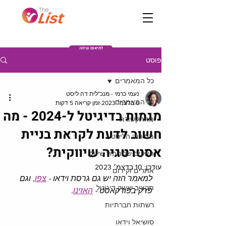
Post
לתיאום שיחה
פוסט
כל המאמרים
נעמי כרמי - מנכ"לית דה ליסט
כל המאמרים
6 בדצמ׳ 2023
זמן קריאה 5 דקות
מגמות בדיגיטל ל-2024 - מה
מהתקשורת
חשוב לדעת לקראת בניית
מחירוני הליסט
אסטרטגיה שיווקית?
האקים של ניהול שיווק
עודכן:
10 בדצמ׳ 2023
אתרים וקידום
למאמר הזה יש גם גרסת וידאו - 
צפו
,
 וגם 
תקציב שיווק דיגיטל
פרק בפודקאסט - 
האזינו
.
רשתות חברתיות
סושיאל וידאו