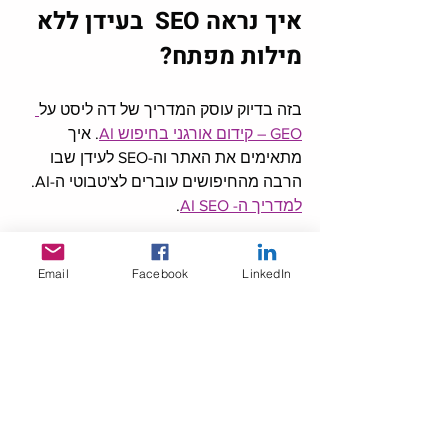
איך נראה SEO  בעידן ללא 
מילות מפתח?
בזה בדיוק עוסק המדריך של דה ליסט על
GEO – קידום אורגני בחיפוש AI
. איך 
מתאימים את האתר וה-SEO לעידן שבו 
הרבה מהחיפושים עוברים לצ'טבוטי ה-AI. 
למדריך ה- AI SEO
.
רגע לפני סיכום - 
Email
Facebook
LinkedIn
היה מעניין? רוצה לקבל מייל חודשי 
רק 
עם 
חדשות הדיגיטל 
הרלוונטיות 
לניהול שיווק - 
ומה עושים איתן?
כאן נרשמות ונרשמים: