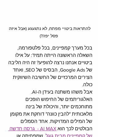
להתראות ביטויי מפתח, לא נתגעגע (אבל איזה 
פסל יפה?)
בכל מערך קמפיינים, בכל פלטפורמה, 
השאלה הראשונה הייתה תמיד: על אילו 
ביטויים אנחנו נרצה להופיע? זה היה הליבה 
של Google Ads, הבסיס של SEO, ואחד 
הצירים המרכזיים של החשיבה השיווקית 
כולה.
אבל משהו משתנה בעידן ה-AI. 
האלגוריתמים של החיפוש הופכים 
מתוחכמים יותר, והיכולת של בינה 
מלאכותית "להבין כוונה" דוחקת את מקומן 
של המילים המדויקות. אחד הסמלים 
הבולטים לכך הוא 
AI MAX -  גרסה חדשה 
של קמפיינים מבית גוגל
, שמפחיתה או 