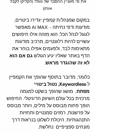
את מי מעניין ההסבר של גוגל? (הקליקו לקבל 
אותו)
במקום שמנהל/ת קמפיין יגדירו ביטויים, 
מודעות ודפי נחיתה -  AI MAX מאפשר 
לגוגל לנהל הכל: הוא מזהה אילו חיפושים 
עשויים להיות רלוונטיים, מרכיב מודעות 
מתאימות לבד, ולפעמים אפילו בוחר את 
הדף באתר שאליו יגיע הגולש 
גם אם הוא 
לא זה שהוגדר מראש
.
כלומר, מדובר בתוסף שהופך את הקמפיין 
ל-
Keywordless, נטול ביטויי 
מפתח.
  מושג שהופך בשקט למגמה 
מרכזית בכל עולם השיווק הדיגיטלי. החיפוש 
הופך פחות מבוסס על מילים, ויותר מבוסס 
על פרשנות, רמזים סמנטיים ותחזיות 
התנהגותיות. היכולת לשלוט בנראות דרך 
מונחים ספציפיים  נחלשת.