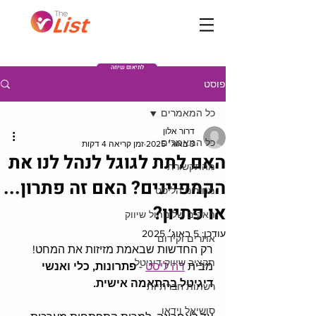
Post
לתיאום שיחה
פוסט
כל המאמרים
דרור אלון
כל המאמרים
3 באוג׳ 2025
זמן קריאה 4 דקות
האם לתת לגוגל לנהל לנו את
מהתקשורת
הקמפיינים? האם זה פתרון...
מחירוני הליסט
או פתיון?
האקים של ניהול שיווק
עודכן:
5 באוג׳ 2025
אתרים וקידום
רק החדשות שבאמת מזיזות את המחט!
תקציב שיווק דיגיטל
מבית 
דה ליסט
 - 
פתרונות, כלי ואנשי 
דיגיטל בהתאמה אישית.
רשתות חברתיות
סושיאל וידאו