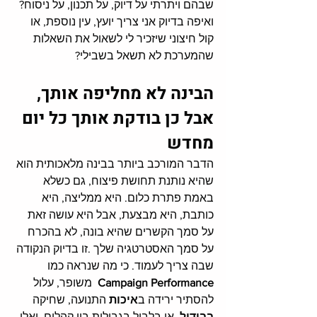
שבהם ויתרתי על דיוק, על תכנון, על ניסוח? 
ואיפה בדיוק אני צריך יועץ, עין נוספת, או 
קול חיצוני שיזכיר לי לשאול את השאלות 
שהמערכת לא תשאל בשבילי?
הבינה לא מחליפה אותך, 
אבל כן בודקת אותך כל יום 
מחדש
הדבר המורכב ביותר בבינה מלאכותית הוא 
שהיא נותנת תחושת פיצוח, גם כשלא 
באמת פתרת כלום. היא ממליצה, היא 
כותבת, היא מבצעת, אבל היא עושה זאת 
על סמך הקשרים שהיא בונה, לא בהכרח 
על סמך האסטרטגיה שלך .זו בדיוק הנקודה 
שבה צריך לעמוד. כי מה שנראה כמו 
Campaign Performance
  משופר, עלול 
להסתיר ירידה ב
איכות
 התנועה, שחיקה 
בבידול
, או בלבול בגבולות בין קהלים. ואלו 